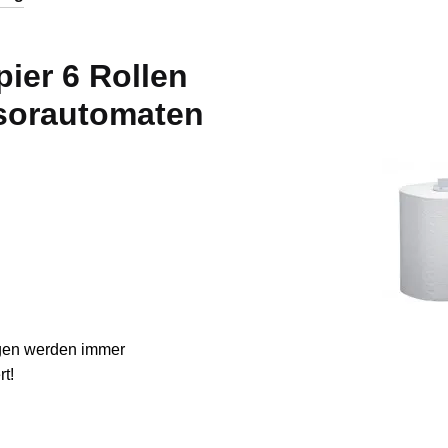
ier 6 Rollen
sorautomaten
gen werden immer
t!