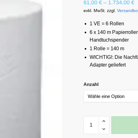
61,00
€
–
1.734,00
€
exkl. MwSt.
zzgl.
Versandko
senden
1 VE = 6 Rollen
6 x 140 m Papierrolle
Handtuchspender
1 Rolle = 140 m
WICHTIG!: Die Nachf
Adapter geliefert
Anzahl