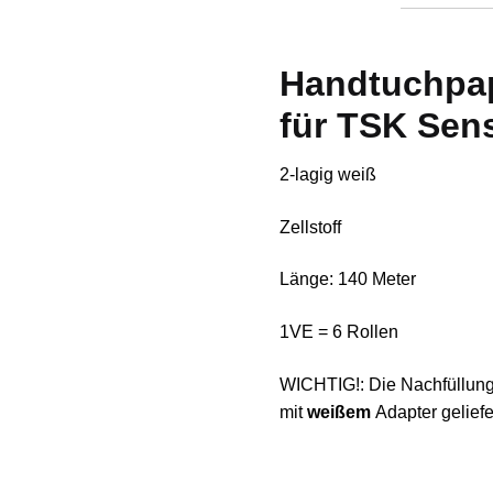
Handtuchpap
für TSK Sen
2-lagig weiß
Zellstoff
Länge: 140 Meter
1VE = 6 Rollen
WICHTIG!: Die Nachfüllun
mit
weißem
Adapter geliefer