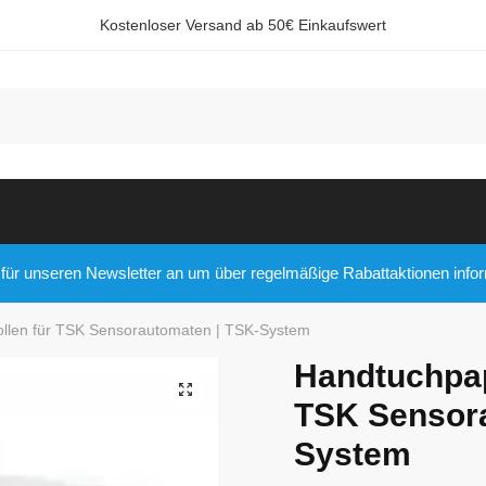
Kostenloser Versand ab 50€ Einkaufswert
nnummer:
 für unseren Newsletter an um über regelmäßige Rabattaktionen infor
uf
SMS
WhatsApp
ollen für TSK Sensorautomaten | TSK-System
Handtuchpap
🔍
TSK Sensora
System