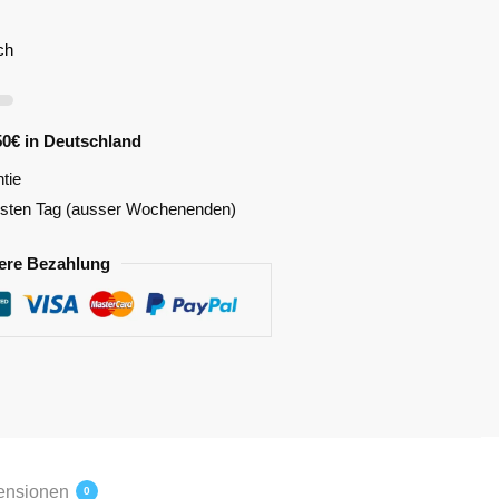
ch
50€ in Deutschland
tie
hsten Tag (ausser Wochenenden)
ere Bezahlung
ensionen
0