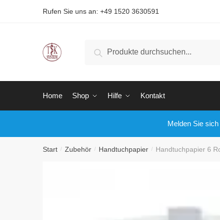
Land
*
Rufen Sie uns an: +49 1520 3630591
Suchen
Name
Home
Shop
Hilfe
Kontakt
Telefo
Melden Sie sich
Anr
Start
Zubehör
Handtuchpapier
Handtuchpapier 6 R
/
/
/