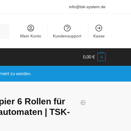
info@tsk-system.de
Mein Konto
Kundensupport
Kasse
0,00
€
0
miert zu werden.
ier 6 Rollen für
utomaten | TSK-