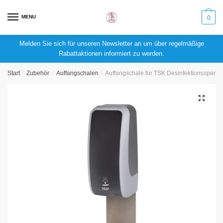
MENU
0
Melden Sie sich für unseren Newsletter an um über regelmäßige
Name
Rabattaktionen informiert zu werden.
Start
/
Zubehör
/
Auffangschalen
/
Auffangschale für TSK Desinfektionsspende
Telefonnummer:
🔍
Anruf
SMS
WhatsApp